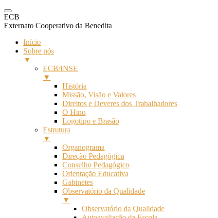
ECB
Externato Cooperativo da Benedita
Início
Sobre nós
▼
ECB/INSE
▼
História
Missão, Visão e Valores
Direitos e Deveres dos Trabalhadores
O Hino
Logotipo e Brasão
Estrutura
▼
Organograma
Direção Pedagógica
Conselho Pedagógico
Orientação Educativa
Gabinetes
Observatório da Qualidade
▼
Observatório da Qualidade
Autoavaliação da Escola