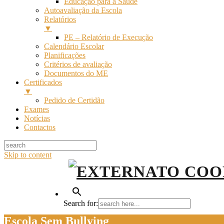
Educação para a Saúde
Autoavaliação da Escola
Relatórios
▼
PE – Relatório de Execução
Calendário Escolar
Planificações
Critérios de avaliação
Documentos do ME
Certificados
▼
Pedido de Certidão
Exames
Notícias
Contactos
Skip to content
EXTERNATO COOPERATIVO DA BENEDITA
EXTERNATO COOPERAT
Search for:
Escola Sem Bullying