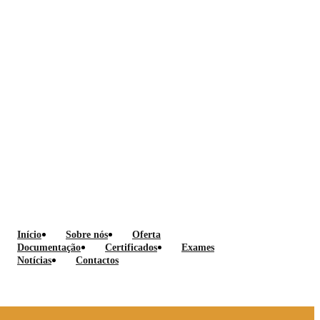
Início
Sobre nós
Oferta
Documentação
Certificados
Exames
Notícias
Contactos