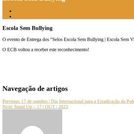
Início
Escola Sem Bullying
Escola Sem Bullying
O evento de Entrega dos “Selos Escola Sem Bullying | Escola Sem Vio
O ECB voltou a receber este reconhecimento!
Navegação de artigos
Previous:
17 de outubro | Dia Internacional para a Erradicação da Po
Next:
Stand Up – 17 | OUT | 2023